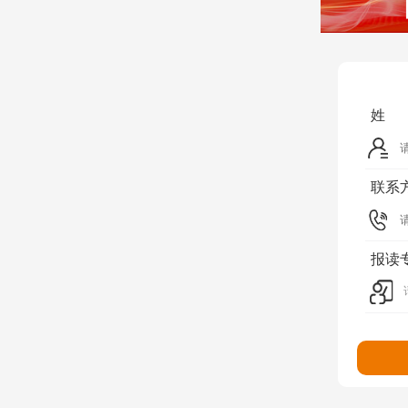
姓
联系
报读