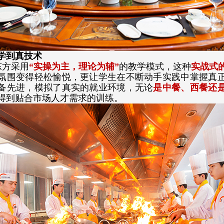
学到真技术
东方采用
“实操为主，理论为辅”
的教学模式，这种
实战式
氛围变得轻松愉悦，更让学生在不断动手实践中掌握真
备先进，模拟了真实的就业环境，无论
是中餐、西餐还
得到贴合市场人才需求的训练。