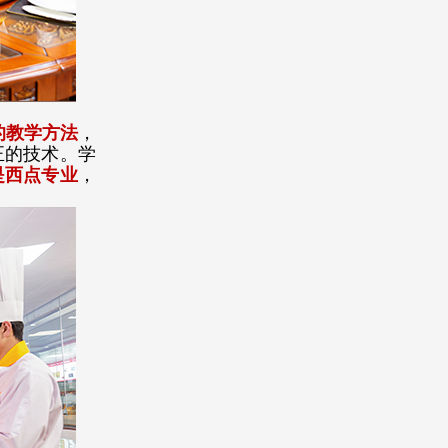
的教学方法
，
正的技术。
学
是西点专业
，