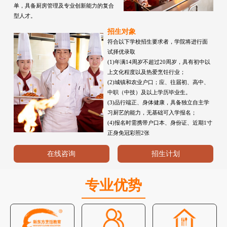
单，具备厨房管理及专业创新能力的复合
型人才。
招生对象
符合以下学校招生要求者，学院将进行面
试择优录取
(1)年满14周岁不超过20周岁，具有初中以
上文化程度以及热爱烹饪行业；
(2)城镇和农业户口；应、往届初、高中、
中职（中技）及以上学历毕业生。
(3)品行端正、身体健康，具备独立自主学
习厨艺的能力，无基础可入学报名；
(4)报名时需携带户口本、身份证、近期1寸
正身免冠彩照2张
在线咨询
招生计划
专业优势