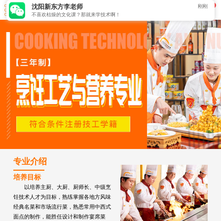
刚刚
沈阳新东方
李
老师
不喜欢枯燥的文化课？那就来学技术啊！
专业介绍
培养目标
以培养主厨、大厨、厨师长、中级烹
饪技术人才为目标，熟练掌握各地方风味
经典名菜和市场流行菜，熟悉常用中西式
面点的制作，能胜任设计和制作宴席菜